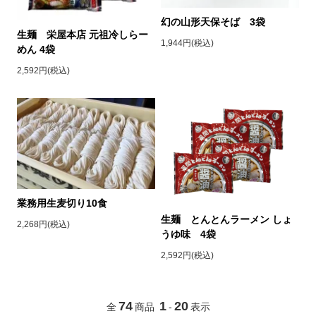
幻の山形天保そば 3袋
生麺 栄屋本店 元祖冷しらー
1,944円(税込)
めん 4袋
2,592円(税込)
業務用生麦切り10食
生麺 とんとんラーメン しょ
2,268円(税込)
うゆ味 4袋
2,592円(税込)
74
1
20
全
商品
-
表示