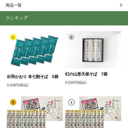
商品一覧
ランキング
1
2
幻の山形天保そば 7袋
出羽かおり 本七割そば 5袋
4,536円(税込)
3,348円(税込)
3
4