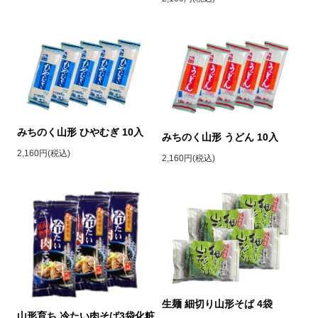
みちのく山形 ひやむぎ 10入
みちのく山形 うどん 10入
2,160円(税込)
2,160円(税込)
生麺 細切り山形そば 4袋
山形育ち 冷たい肉そば3袋化粧