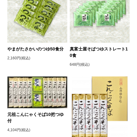
やまがたさかいのつゆ50食分
真富士屋そばつゆストレート1
0食
2,160円(税込)
648円(税込)
元祖こんにゃくそば10把つゆ
付
4,104円(税込)