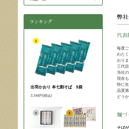
弊社
ランキング
代表
1
毎度ご
わたく
おりま
三代目
当社の
現在も
特に生
出羽かおり 本七割そば 5袋
品質第
3,348円(税込)
どうか
2
3
麺づ
そばが