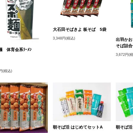
大石田そばきよ 板そば 5袋
3,348円(税込)
出羽かお
そば詰
麺 体育会系ﾗｰﾒﾝ
3,672円(
0円(税込)
朝そば活 はじめてセットA
朝そば活