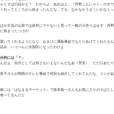
ゃくそばの話かえ？ だからよ、あれはよ、『丹野こんにゃく』のオヤ
くれってところから始まったんだな。でも、なかなかうまくいかなくっ
ばが主流の山形では絶対にウケないと思って一般の小売りはせず、丹野
に留まったっけの
置いてくれるようになり、おまけに通販番組でもとりあげてくれたもん
込み、いっぺんに全国区になったわけよ
分的には「？」
んがよ、自分としては何ともいえないんだなあ（苦笑）。ただ口あたり
美子さんが関西のテレビ番組で何回も紹介してくれてんだな。コシがあ
春には『はなまるマーケット』で坂本龍一さんもお気に入りのそばとし
食べてるんだと