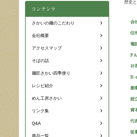
歴史と
コンテンツ
会
さかいの麺のこだわり
住
会社概要
電
アクセスマップ
F
そばの話
お
麺匠さかい四季便り
E-
レシピ紹介
創
めん工房さかい
設
資
リンク集
代
Q&A
従
商品一覧