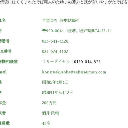
伝統にはぐくまれたそば職人のたゆまぬ努力と技が旨いやまがたそばを
社名
合資会社 酒井製麺所
所
〒990-0041 山形県山形市緑町4-22-11
話番号
023-641-4126
AX番号
023-624-4102
客様相談室
フリーダイヤル：
0120-014-372
mail
konnyakusoba@sakaiseimen.com
業
昭和5年4月1日
立
昭和31年3月12日
本金
200万円
表者
酒井 政輔
業員数
43名