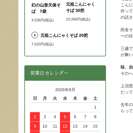
元祖こんにゃく
こんに
幻の山形天保そ
そば 30把
作って
ば 7袋
の話さ
10,368円(税込)
4,536円(税込)
田舎そ
元祖こんにゃくそば 20把
ーの目
4
7,020円(税込)
三越で
が舞い
味、自
そのへ
営業日カレンダー
上沼恵
2026年8月
だって
日
月
火
水
木
金
土
去年の
1
らって
2
3
4
5
6
7
8
9
10
11
12
13
14
15