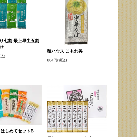
り七割 最上早生五割
合せ
麺ハウス こもれ美
税込)
864円(税込)
 はじめてセットB