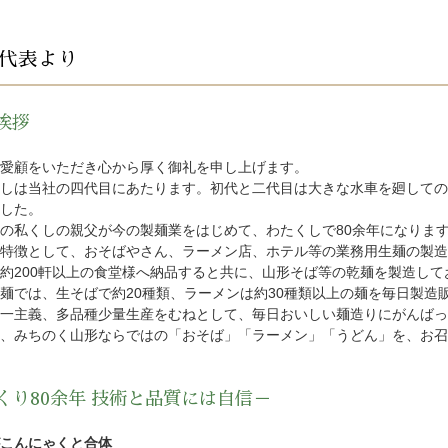
代表より
挨拶
愛顧をいただき心から厚く御礼を申し上げます。
しは当社の四代目にあたります。初代と二代目は大きな水車を廻しての
した。
の私くしの親父が今の製麺業をはじめて、わたくしで80余年になりま
特徴として、おそばやさん、ラーメン店、ホテル等の業務用生麺の製造
約200軒以上の食堂様へ納品すると共に、山形そば等の乾麺を製造して
麺では、生そばで約20種類、ラーメンは約30種類以上の麺を毎日製造
一主義、多品種少量生産をむねとして、毎日おいしい麺造りにがんばっ
、みちのく山形ならではの「おそば」「ラーメン」「うどん」を、お召
くり80余年 技術と品質には自信－
こんにゃくと合体