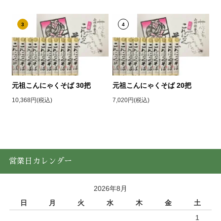
3
4
元祖こんにゃくそば 30把
元祖こんにゃくそば 20把
10,368円(税込)
7,020円(税込)
営業日カレンダー
2026年8月
日
月
火
水
木
金
土
1