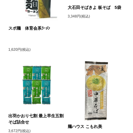
大石田そばきよ 板そば 5袋
3,348円(税込)
スポ麺 体育会系ﾗｰﾒﾝ
1,620円(税込)
出羽かおり七割 最上早生五割
そば詰合せ
麺ハウス こもれ美
3,672円(税込)