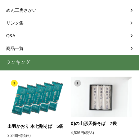
めん工房さかい
リンク集
Q&A
商品一覧
ランキング
1
2
幻の山形天保そば 7袋
出羽かおり 本七割そば 5袋
4,536円(税込)
3,348円(税込)