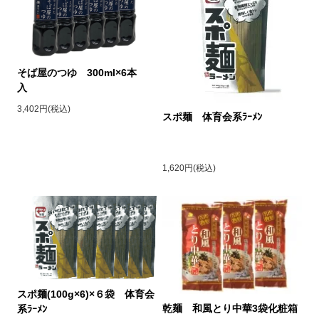
そば屋のつゆ 300ml×6本
入
3,402円(税込)
スポ麺 体育会系ﾗｰﾒﾝ
1,620円(税込)
スポ麺(100g×6)×６袋 体育会
乾麺 和風とり中華3袋化粧箱
系ﾗｰﾒﾝ