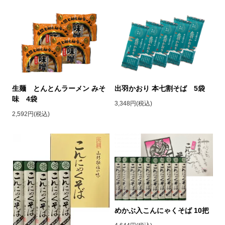
生麺 とんとんラーメン みそ
出羽かおり 本七割そば 5袋
味 4袋
3,348円(税込)
2,592円(税込)
めかぶ入こんにゃくそば 10把